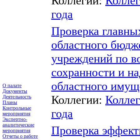
Коллегии:
Коллег
года
Проверка главны
областного бюдж
учреждений по в
сохранности и н
областного имущ
О палате
Документы
Коллегии:
Коллег
Деятельность
Планы
Контрольные
года
мероприятия
Экспертно-
аналитические
Проверка эффект
мероприятия
Отчеты о работе