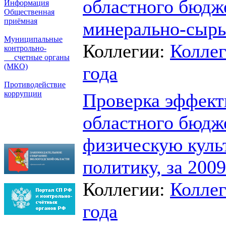
областного бюдж
Информация
Общественная
приёмная
минерально-сырь
Муниципальные
Коллегии:
Коллег
контрольно-
счетные органы
(МКО)
года
Противодействие
коррупции
Проверка эффект
областного бюдж
физическую куль
политику, за 200
Коллегии:
Коллег
года