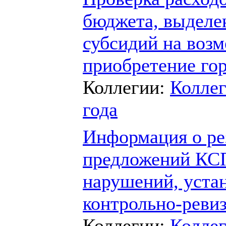
бюджета, выделен
субсидий на возм
приобретение го
Коллегии:
Коллег
года
Информация о ре
предложений КСП
нарушений, уста
контрольно-реви
Коллегии:
Коллег