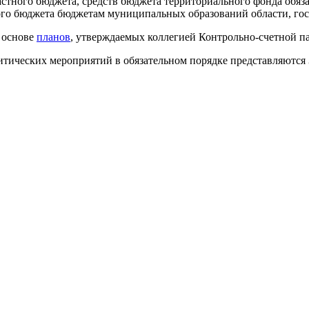
астного бюджета, средств бюджета территориального фонда обя
ого бюджета бюджетам муниципальных образований области, гос
а основе
планов
, утверждаемых коллегией Контрольно-счетной па
итических мероприятий в обязательном порядке представляются