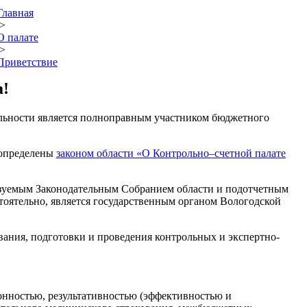
Главная
>
О палате
>
Приветствие
а!
тельности является полноправным участником бюджетного
я определены
законом области «О Контрольно–счетной палате
азуемым Законодательным Собранием области и подотчетным
тоятельно, является государственным органом Вологодской
вания, подготовки и проведения контрольных и экспертно-
онностью, результативностью (эффективностью и