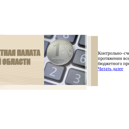
Контрольно–сче
протяжении все
бюджетного про
Читать далее