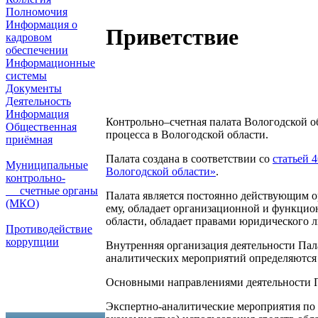
Полномочия
Информация о
Приветствие
кадровом
обеспечении
Информационные
системы
Документы
Деятельность
Информация
Контрольно–счетная палата Вологодской о
Общественная
процесса в Вологодской области.
приёмная
Палата создана в соответствии со
статьей 
Муниципальные
Вологодской области»
.
контрольно-
счетные органы
Палата является постоянно действующим 
(МКО)
ему, обладает организационной и функцио
области, обладает правами юридического л
Противодействие
коррупции
Внутренняя организация деятельности Пала
аналитических мероприятий определяютс
Основными направлениями деятельности П
Экспертно-аналитические мероприятия по 