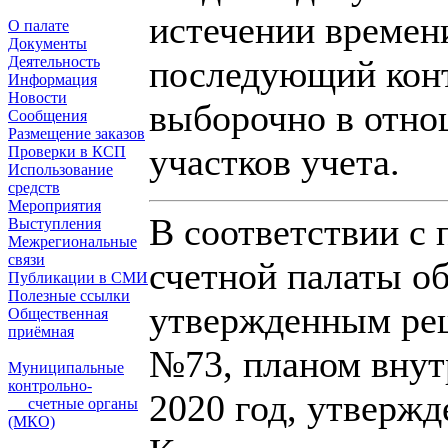
истечении времени
О палате
Документы
Деятельность
последующий конт
Информация
Новости
выборочно в отно
Сообщения
Размещение заказов
участков учета.
Проверки в КСП
Использование
средств
Мероприятия
В соответствии с
Выступления
Межрегиональные
связи
счетной палаты об
Публикации в СМИ
Полезные ссылки
утвержденным реш
Общественная
приёмная
№73, планом внут
Муниципальные
контрольно-
2020 год, утверж
счетные органы
(МКО)