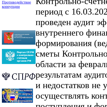
Контрольно-счетно
Противодействие
коррупции
период с 16.03.20
проведен аудит э
внутреннего фина
формирования (ве
сметы Контрольно
области за феврал
результатам ауди
и недостатков не 
осуществлять кон
поступления и фо