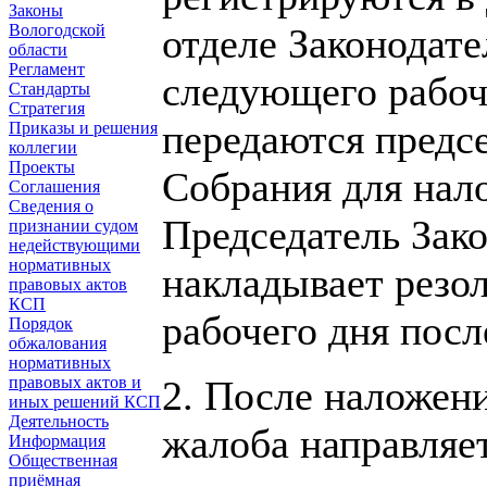
Законы
отделе Законодате
Вологодской
области
Регламент
следующего рабоч
Стандарты
Стратегия
передаются предс
Приказы и решения
коллегии
Проекты
Собрания для нал
Соглашения
Сведения о
Председатель Зак
признании судом
недействующими
нормативных
накладывает резол
правовых актов
КСП
рабочего дня пос
Порядок
обжалования
нормативных
2. После наложен
правовых актов и
иных решений КСП
Деятельность
жалоба направляет
Информация
Общественная
приёмная