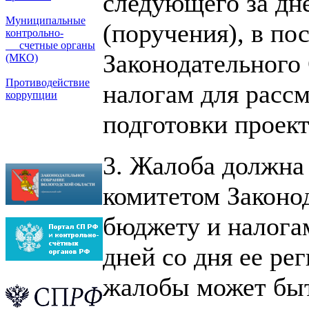
следующего за дн
Муниципальные
(поруче­ния), в п
контрольно-
счетные органы
Законодательного 
(МКО)
Противодействие
налогам для расс
коррупции
подготовки проек­т
3. Жалоба должна
комитетом Законо­
бюджету и налогам
дней со дня ее ре
жалобы может бы