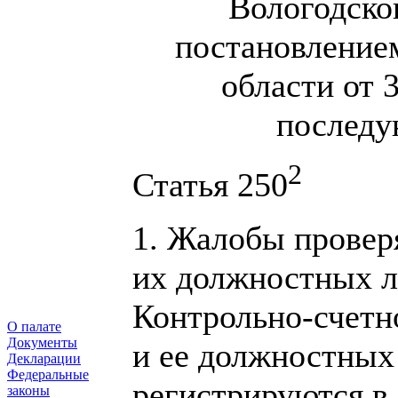
Вологодско
постановление
области от 
последу
2
Статья 250
1. Жалобы провер
их должностных ли
Контрольно-счетн
О палате
Документы
и ее должностных 
Декларации
Федеральные
регистрируются в
законы