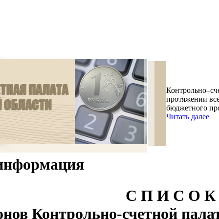
Контрольно–сче
протяжении все
бюджетного про
Читать далее
информация
С П И С О К
онов Контрольно-счетной пала