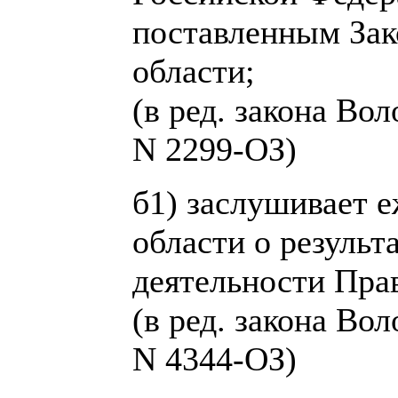
поставленным За
области;
(в ред. закона Во
N 2299-ОЗ)
б1) заслушивает 
области о результ
деятельности Прав
(в ред. закона Во
N 4344-ОЗ)