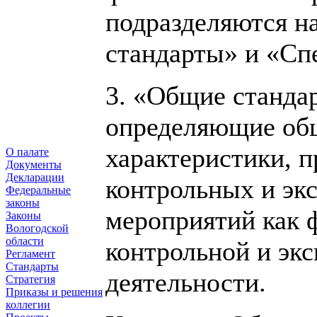
подразделяются н
стандарты» и «Сп
3. «Общие стандар
определяющие общ
характеристики, 
О палате
Документы
Декларации
контрольных и эк
Федеральные
законы
мероприятий как 
Законы
Вологодской
области
контрольной и эк
Регламент
Стандарты
деятельности.
Стратегия
Приказы и решения
коллегии