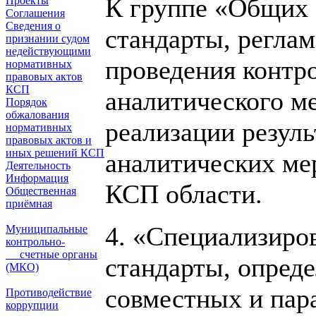
К группе «Общих 
Проекты
Соглашения
Сведения о
стандарты, регла
признании судом
недействующими
проведения контро
нормативных
правовых актов
КСП
аналитического ме
Порядок
обжалования
реализации резуль
нормативных
правовых актов и
иных решений КСП
аналитических ме
Деятельность
Информация
КСП области.
Общественная
приёмная
4. «Специализиро
Муниципальные
контрольно-
счетные органы
стандарты, опред
(МКО)
совместных и пар
Противодействие
коррупции