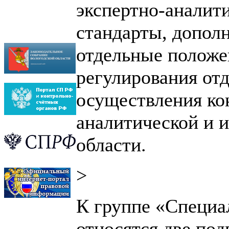
экспертно-аналит
стандарты, допо
отдельные положе
регулирования от
осуществления ко
аналитической и 
области.
>
К группе «Специа
относятся две под