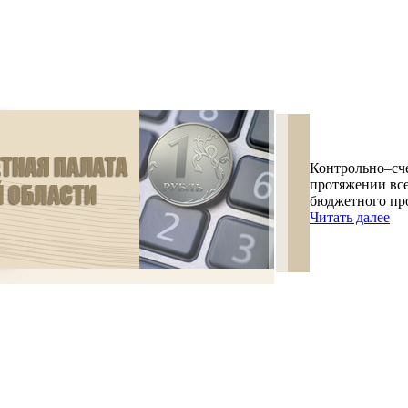
Контрольно–сче
протяжении все
бюджетного про
Читать далее