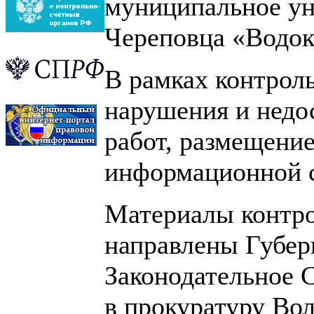
муниципальное ун
Череповца «Водок
В рамках контрол
нарушения и недо
работ, размещени
информационной с
Материалы контро
направлены Губер
Законодательное 
в прокуратуру Вол