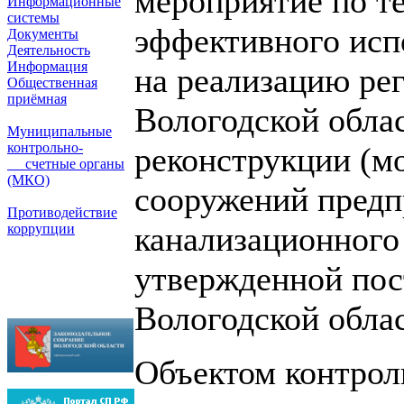
мероприятие по т
Информационные
системы
эффективного исп
Документы
Деятельность
Информация
на реализацию ре
Общественная
приёмная
Вологодской облас
Муниципальные
контрольно-
реконструкции (м
счетные органы
(МКО)
сооружений предп
Противодействие
канализационного 
коррупции
утвержденной пос
Вологодской облас
Объектом контрол