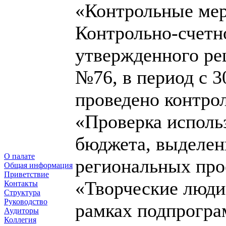
«Контрольные мер
Контрольно-счетно
утвержденного ре
№76, в период с 3
проведено контро
«Проверка исполь
бюджета, выделен
О палате
региональных про
Общая информация
Приветствие
«Творческие люди
Контакты
Структура
Руководство
рамках подпрогра
Аудиторы
Коллегия