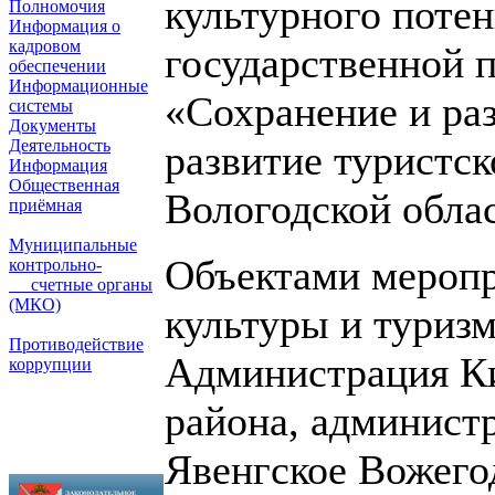
культурного поте
Полномочия
Информация о
кадровом
государственной 
обеспечении
Информационные
«Сохранение и раз
системы
Документы
Деятельность
развитие туристск
Информация
Общественная
Вологодской облас
приёмная
Муниципальные
Объектами меропр
контрольно-
счетные органы
(МКО)
культуры и туризм
Противодействие
Администрация К
коррупции
района, админист
Явенгское Вожего