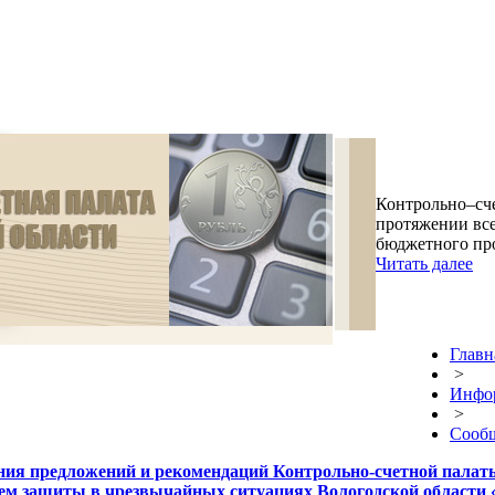
Контрольно–сче
протяжении все
бюджетного про
Читать далее
Главн
>
Инфо
>
Сооб
ия предложений и рекомендаций Контрольно-счетной палаты
м защиты в чрезвычайных ситуациях Вологодской области «