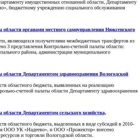
епартаменту имущественных отношений области, Департаменту
ино», бюджетному учреждению социального обслуживания
 области органами местного самоуправления Нюксенского
сти, являющихся получателями межбюджетных трансфертов из
о 3 представления Контрольно-счетной палаты области:
пального района, администрации муниципального
ы области Департаментом здравоохранения Вологодской
ств областного бюджета, выявленных на реализацию
рольно-счетной палаты области Департаменту здравоохранения
 области Департаментом сельского хозяйства,
тв областного бюджета, выделенных в виде субсидий в 2010-
ием ООО УК «Надеево», и ООО «Прожектор» внесено
ресурсов и торговли Вологодской области.