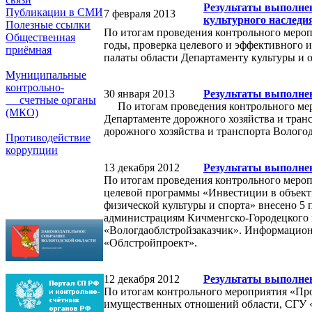
Результаты выполнен
Публикации в СМИ
7 февраля 2013
культурного наследи
Полезные ссылки
По итогам проведения контрольного мероп
Общественная
годы, проверка целевого и эффективного 
приёмная
палаты области Департаменту культуры и 
Муниципальные
контрольно-
30 января 2013
Результаты выполне
счетные органы
По итогам проведения контрольного меро
(МКО)
Департаменте дорожного хозяйства и тран
дорожного хозяйства и транспорта Вологод
Противодействие
коррупции
13 декабря 2012
Результаты выполнен
По итогам проведения контрольного мероп
целевой программы «Инвестиции в объекты 
физической культуры и спорта» внесено 5
администрациям Кичменгско-Городецкого 
«Вологдаоблстройзаказчик». Информацион
«Облстройпроект».
12 декабря 2012
Результаты выполнен
По итогам контрольного мероприятия «Про
имущественных отношений области, СГУ «