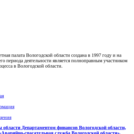
тная палата Вологодской области создана в 1997 году и на
го периода деятельности является полноправным участником
цесса в Вологодской области.
ая
рмация
щения
 области Департаментом финансов Вологодской области,
Аварийно-спасательная служба Вологодской области»,