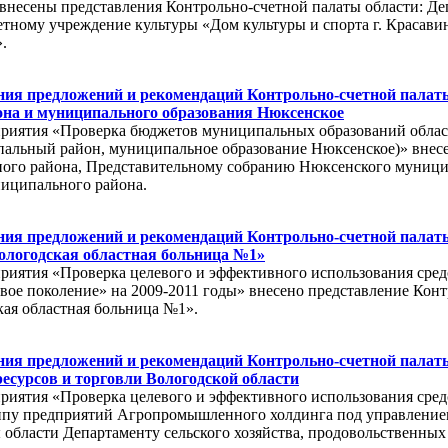
внесены представления Контрольно-счетной палаты области: Д
тному учреждение культуры «Дом культуры и спорта г. Красав
.
ия предложений и рекомендаций Контрольно-счетной палаты
на и муниципального образования Нюксенское
приятия «Проверка бюджетов муниципальных образований обла
альный район, муниципальное образование Нюксенское)» внесен
ого района, Представительному собранию Нюксенского муници
иципального района.
ия предложений и рекомендаций Контрольно-счетной палат
ологодская областная больница №1»
риятия «Проверка целевого и эффективного использования сред
ое поколение» на 2009-2011 годы» внесено представление Конт
ая областная больница №1».
ия предложений и рекомендаций Контрольно-счетной палаты
есурсов и торговли Вологодской области
риятия «Проверка целевого и эффективного использования средс
руппу предприятий Агропромышленного холдинга под управлен
области Департаменту сельского хозяйства, продовольственных 