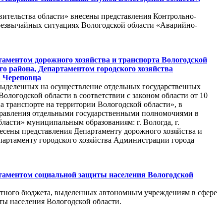
вительства области» внесены представления Контрольно-
резвычайных ситуациях Вологодской области «Аварийно-
аментом дорожного хозяйства и транспорта Вологодской
о района, Департаментом городского хозяйства
а Череповца
 выделенных на осуществление отдельных государственных
ологодской области в соответствии с законом области от 10
а транспорте на территории Вологодской области», в
оуправления отдельными государственными полномочиями в
ласти» муниципальным образованиям: г. Вологда, г.
есены представления Департаменту дорожного хозяйства и
партаменту городского хозяйства Администрации города
таментом социальной защиты населения Вологодской
стного бюджета, выделенных автономным учреждениям в сфере
ты населения Вологодской области.