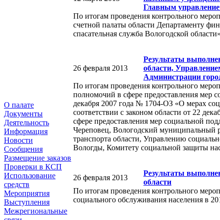
Главным управление
По итогам проведения контрольного мероп
счетной палаты области Департаменту фи
спасательная служба Вологодской области
Результаты выполнен
26 февраля 2013
области, Управление
Администрации город
По итогам проведения контрольного мероп
полномочий в сфере предоставления мер со
декабря 2007 года № 1704-ОЗ «О мерах со
О палате
соответствии с законом области от 22 де
Документы
сфере предоставления мер социальной подд
Деятельность
Череповец, Вологодский муниципальный ра
Информация
транспорта области, Управлению социальн
Новости
Вологды, Комитету социальной защиты нас
Сообщения
Размещение заказов
Проверки в КСП
Результаты выполне
Использование
26 февраля 2013
области
средств
По итогам проведения контрольного меро
Мероприятия
социального обслуживания населения в 20
Выступления
Межрегиональные
связи