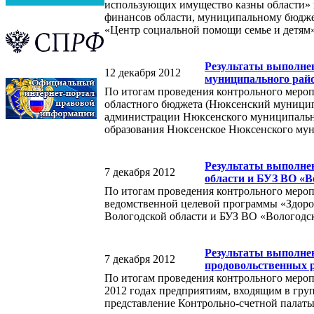
использующих имущество казны области» 
финансов области, муниципальному бюдже
«Центр социальной помощи семье и детям»
Результаты выполнен
12 декабря 2012
муниципального райо
По итогам проведения контрольного меро
областного бюджета (Нюксенский муницип
администрации Нюксенского муниципальн
образования Нюксенское Нюксенского мун
Результаты выполнен
7 декабря 2012
области и БУЗ ВО «В
По итогам проведения контрольного мероп
ведомственной целевой программы «Здоров
Вологодской области и БУЗ ВО «Вологодск
Результаты выполнен
7 декабря 2012
продовольственных р
По итогам проведения контрольного мероп
2012 годах предприятиям, входящим в г
представление Контрольно-счетной палаты 