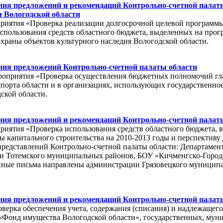
ия предложений и рекомендаций Контрольно-счетной палат
я Вологодской области
риятия «Проверка реализации долгосрочной целевой программы
использования средств областного бюджета, выделенных на прог
охраны объектов культурного наследия Вологодской области.
ния предложений Контрольно-счетной палаты области
приятия «Проверка осуществления бюджетных полномочий глав
спорта области и в организациях, использующих государственно
ской области.
ия предложений и рекомендаций Контрольно-счетной палаты
риятия «Проверка использования средств областного бюджета, в
капитального строительства на 2010-2013 годы и перспективу д
 представлений Контрольно-счетной палаты области: Департамен
и Тотемского муниципальных районов, БОУ «Кичменгско-Город
ные письма направлены администрации Грязовецкого муниципа
ия предложений и рекомендаций Контрольно-счетной палат
верка обеспечения учета, содержания (списания) и надлежащег
Фонд имущества Вологодской области», государственных, муни