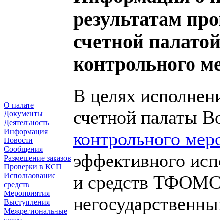
результатам про
счетной палатой
контрольного м
В целях исполнен
О палате
счетной палаты В
Документы
Деятельность
Информация
контрольного мер
Новости
Сообщения
эффективного исп
Размещение заказов
Проверки в КСП
Использование
и средств ТФОМС
средств
Мероприятия
негосударственны
Выступления
Межрегиональные
связи