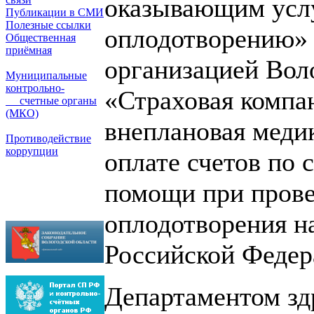
оказывающим услу
Публикации в СМИ
Полезные ссылки
оплодотворению» 
Общественная
приёмная
организацией Вол
Муниципальные
контрольно-
«Страховая комп
счетные органы
(МКО)
внеплановая медик
Противодействие
коррупции
оплате счетов по 
помощи при прове
оплодотворения на
Российской Федер
Департаментом зд