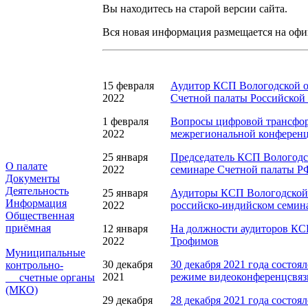
Вы находитесь на старой версии сайта.
Вся новая информация размещается на оф
15 февраля
Аудитор КСП Вологодской о
2022
Счетной палаты Российской
1 февраля
Вопросы цифровой трансфор
2022
межрегиональной конференци
25 января
Председатель КСП Вологодск
О палате
2022
семинаре Счетной палаты РФ
Документы
Деятельность
25 января
Аудиторы КСП Вологодской 
Информация
2022
российско-индийском семин
Общественная
приёмная
12 января
На должности аудиторов КСП
2022
Трофимов
Муниципальные
30 декабря
30 декабря 2021 года состоя
контрольно-
2021
режиме видеоконференцсвяз
счетные органы
(МКО)
29 декабря
28 декабря 2021 года состоя