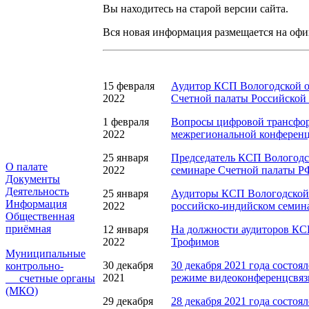
Вы находитесь на старой версии сайта.
Вся новая информация размещается на оф
15 февраля
Аудитор КСП Вологодской о
2022
Счетной палаты Российской
1 февраля
Вопросы цифровой трансфор
2022
межрегиональной конференци
25 января
Председатель КСП Вологодск
О палате
2022
семинаре Счетной палаты РФ
Документы
Деятельность
25 января
Аудиторы КСП Вологодской 
Информация
2022
российско-индийском семин
Общественная
приёмная
12 января
На должности аудиторов КСП
2022
Трофимов
Муниципальные
30 декабря
30 декабря 2021 года состоя
контрольно-
2021
режиме видеоконференцсвяз
счетные органы
(МКО)
29 декабря
28 декабря 2021 года состоя